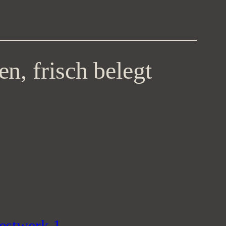
n, frisch belegt
estwerk 1