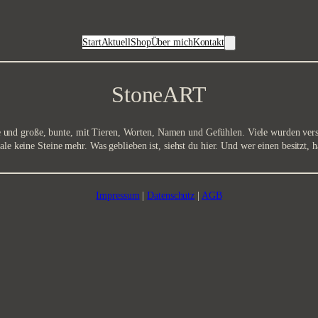
Start
Aktuell
Shop
Über mich
Kontakt
StoneART
ine und große, bunte, mit Tieren, Worten, Namen und Gefühlen. Viele wurden ver
le keine Steine mehr. Was geblieben ist, siehst du hier. Und wer einen besitzt
Impressum
|
Datenschutz
|
AGB