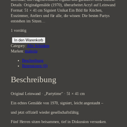
Details: Originalgemälde (1970), überarbeitet Acryl auf Leinwand
Format: 51 × 41 cm Signiert Unikat Ein Bild für Küchen,
Esszimmer, Ateliers und für alle, die wissen: Die besten Partys
entstehen im Sitzen…
1 vorrätig
P
In den Warenkorb
a
Category:
Alte Schinken
r
Marken:
maleola
t
Beschreibung
y
Rezensionen (0)
t
i
m
Beschreibung
e
M
e
Original Leinwand · „Partytime“ · 51 × 41 cm
n
Ein echtes Gemälde von 1970, signiert, leicht angestaubt –
g
e
und jetzt offiziell wieder gesellschaftsfähig.
Fünf Herren sitzen beisammen, tief in Diskussion versunken.