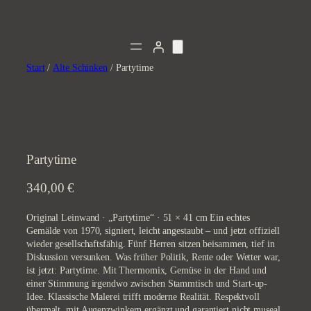
Zum
Inhalt
springen
Start
/
Alte Schinken
/ Partytime
Partytime
340,00
€
Original Leinwand · „Partytime“ · 51 × 41 cm Ein echtes
Gemälde von 1970, signiert, leicht angestaubt – und jetzt offiziell
wieder gesellschaftsfähig. Fünf Herren sitzen beisammen, tief in
Diskussion versunken. Was früher Politik, Rente oder Wetter war,
ist jetzt: Partytime. Mit Thermomix, Gemüse in der Hand und
einer Stimmung irgendwo zwischen Stammtisch und Start-up-
Idee. Klassische Malerei trifft moderne Realität. Respektvoll
übermalt, mit Augenzwinkern ergänzt und garantiert nicht museal.