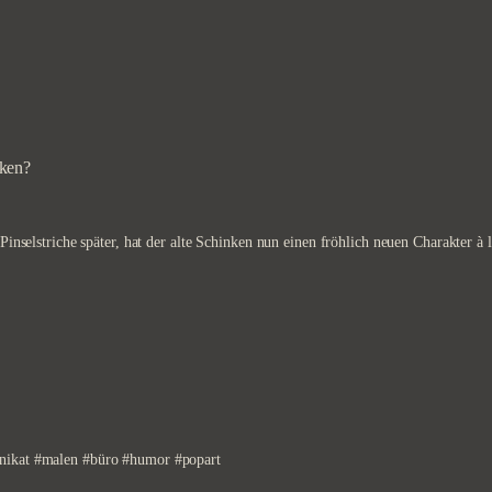
h
t
i
g
S
c
h
a
nken?
(
r
)
f
 Pinselstriche später, hat der alte Schinken nun einen fröhlich neuen Charakter 
M
e
n
g
e
#unikat #malen #büro #humor #popart