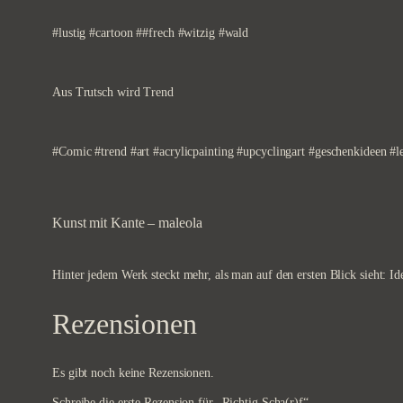
#lustig #cartoon ##frech #witzig #wald
Aus Trutsch wird Trend
#Comic #trend #art #acrylicpainting #upcyclingart #geschenkideen #
Kunst mit Kante – maleola
Hinter jedem Werk steckt mehr, als man auf den ersten Blick sieht: Id
Rezensionen
Es gibt noch keine Rezensionen.
Schreibe die erste Rezension für „Richtig Scha(r)f“