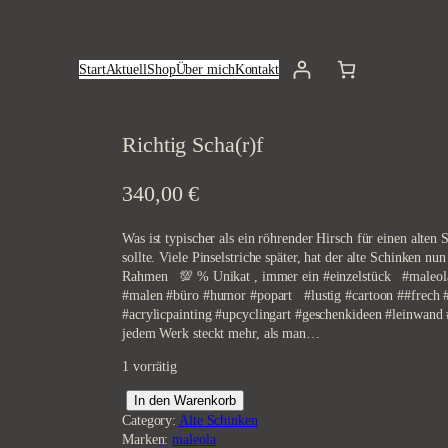
Start
Aktuell
Shop
Über mich
Kontakt
Richtig Scha(r)f
340,00
€
Was ist typischer als ein röhrender Hirsch für einen alte
sollte. Viele Pinselstriche später, hat der alte Schinken
Rahmen 💯 % Unikat , immer ein #einzelstück #maleola #
#malen #büro #humor #popart #lustig #cartoon ##frech
#acrylicpainting #upcyclingart #geschenkideen #leinwand
jedem Werk steckt mehr, als man…
1 vorrätig
R
In den Warenkorb
i
Category:
Alte Schinken
c
Marken:
maleola