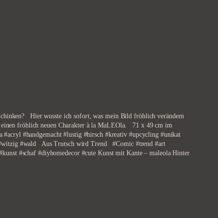
n Schinken? Hier wusste ich sofort, was mein Bild fröhlich verändern
 nun einen fröhlich neuen Charakter à la MaLEOla. 71 x 49 cm im
acryl #handgemacht #lustig #hirsch #kreativ #upcycling #unikat
 #witzig #wald Aus Trutsch wird Trend #Comic #trend #art
 #kunst #schaf #diyhomedecor #cute Kunst mit Kante – maleola Hinter