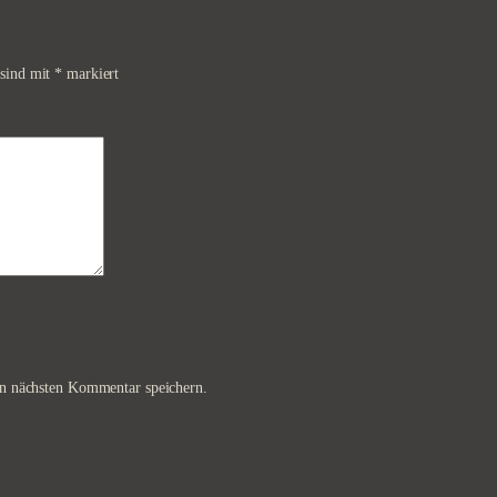
0
€
,
.
 sind mit
*
markiert
0
0
€
n nächsten Kommentar speichern.