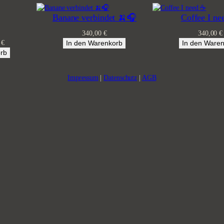
Banane verbindet 🍌🎧
Coffee I ne
340,00
€
340,00
€
nglicher
Aktueller
0
€
In den Warenkorb
In den Ware
Preis
rb
ist:
 €
290,00 €.
Impressum
|
Datenschutz
|
AGB