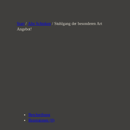
Zum
Inhalt
springen
Start
/
Alte Schinken
/ Stuhlgang der besonderen Art
Angebot!
Beschreibung
Rezensionen (0)