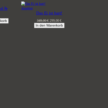
ed ☕️
Produkt
Angebot
Das Ei ist hart!
im
Angebot
Ursprünglicher
Aktueller
nkorb
349,00
€
299,00
€
Preis
Preis
In den Warenkorb
war:
ist:
349,00 €
299,00 €.