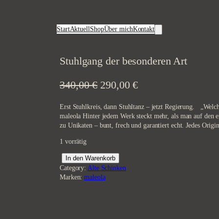
Start
Aktuell
Shop
Über mich
Kontakt
Stuhlgang der besonderen Art
U
A
340,00
€
290,00
€
r
k
Erst Stuhlkreis, dann Stuhltanz – jetzt Regierung. „We
s
t
maleola Hinter jedem Werk steckt mehr, als man auf den er
zu Unikaten – bunt, frech und garantiert echt. Jedes Origi
p
u
r
e
1 vorrätig
ü
l
S
In den Warenkorb
t
Category:
Alte Schinken
n
l
u
Marken:
maleola
g
e
h
l
l
r
g
a
i
P