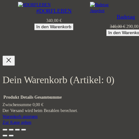
#DORFLEBEN
Produkt
Angebot
Badetag
im
340,00
€
Angebot
Ursprü
In den Warenkorb
340,00
€
290,0
Preis
In den Warenko
war:
340,00
Dein Warenkorb
(Artikel: 0)
Produkt
Details
Gesamtsumme
Zwischensumme
0,00 €
Der Versand wird beim Bezahlen berechnet.
Produkte
Warenkorb anzeigen
Zur Kasse gehen
im
Warenkorb